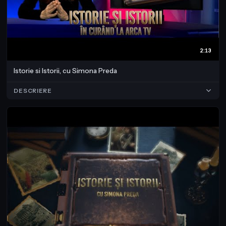
2:13
Istorie si Istorii, cu Simona Preda
DESCRIERE
O nouă emisiune la Arca TV. Istoria, spune profesorul universitar Dr. 
Ioan Aurel Pop, președintele Academiei Române, este suma 
amintirilor importante ale unui popor şi ne ajută să înţelegem 
trecutul ca astfel să înţelegem prezentul. Și poate să nu repetăm 
greșelile trecutului.

O emisiune despre istorie este necesară și importantă. 
Realizatoarea emisiunii, Simona Preda, este istoric şi critic literar, cu 
experienţă de mai mulţi ani în publicistica de specialitate şi 
culturală. Licenţiată a Facultăţii de Filosofie (Universitatea din 
Bucureşti, 2003) şi a Facultăţii de Istorie (Universitatea din 
Bucureşti, 2007), absolventă a Masterului de Istoria Ideilor şi 
Mentalităţilor (Universitatea din Bucureşti, 2006), Doctor în Istorie 
(Universitatea din Bucureşti, 2011).
